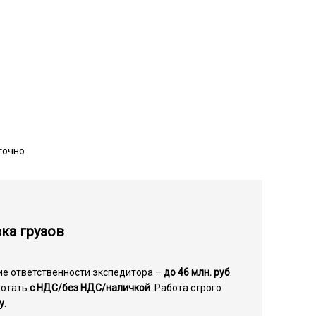
точно
ка грузов
ие ответственности экспедитора –
до 46 млн. руб
.
ботать
с НДС/без НДС/наличкой
. Работа строго
у
.