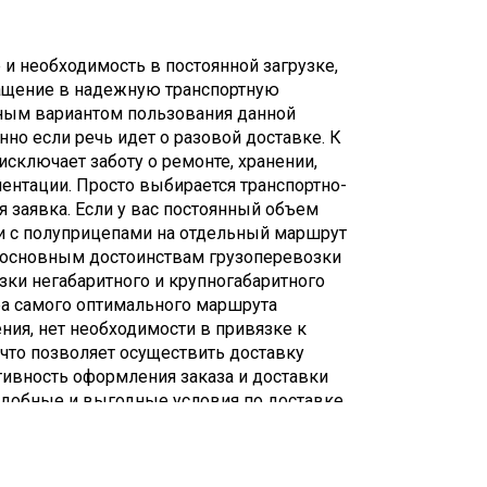
и необходимость в постоянной загрузке,
ащение в надежную транспортную
ным вариантом пользования данной
но если речь идет о разовой доставке. К
исключает заботу о ремонте, хранении,
ентации. Просто выбирается транспортно-
 заявка. Если у вас постоянный объем
и с полуприцепами на отдельный маршрут
 К основным достоинствам грузоперевозки
зки негабаритного и крупногабаритного
ра самого оптимального маршрута
ния, нет необходимости в привязке к
что позволяет осуществить доставку
тивность оформления заказа и доставки
 удобные и выгодные условия по доставке,
авил транспортировки груза,
мя перевозки; существенная экономия в
ной доставкой такого груза на