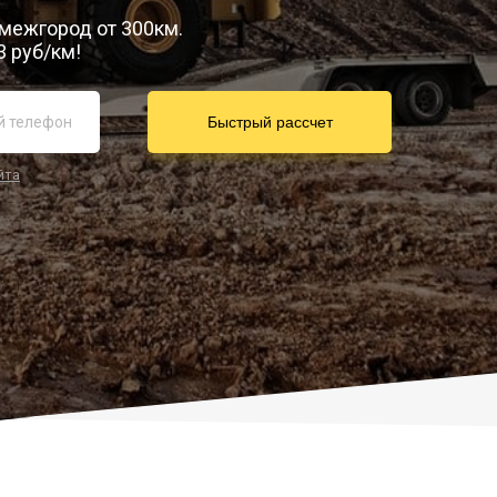
 межгород от 300км.
3 руб/км!
йта