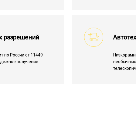
х разрешений
Автоте
т по России от 11449
Низкорамн
надежное получение.
необычных 
телескопич