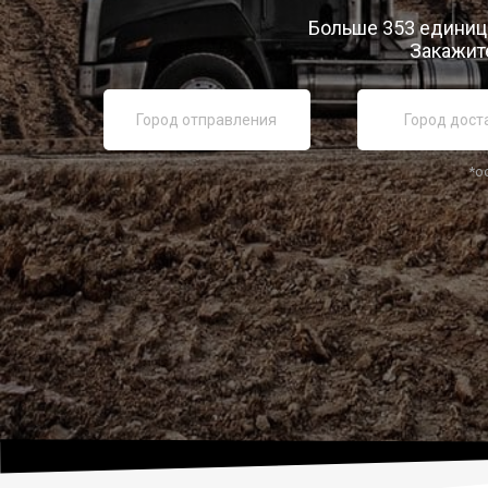
Больше 353 единиц 
Закажите
*о