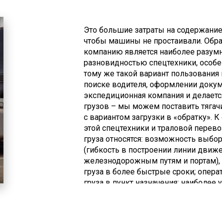
Это большие затраты на содержание 
чтобы машины не простаивали. Обр
компанию является наиболее разум
разновидностью спецтехники, особен
тому же такой вариант пользования 
поиске водителя, оформлении докум
экспедиционная компания и делается
грузов – мы можем поставить тягач
с вариантом загрузки в «обратку».
этой спецтехники и траловой перево
груза относятся: возможность выбо
(гибкость в построении линии движе
железнодорожным путям и портам), 
груза в более быстрые сроки; опера
груза в пункт назначения; наиболее
оптимальный график; соблюдение пр
обеспечение контроля груза во вре
сравнении с авиа- или железнодорож