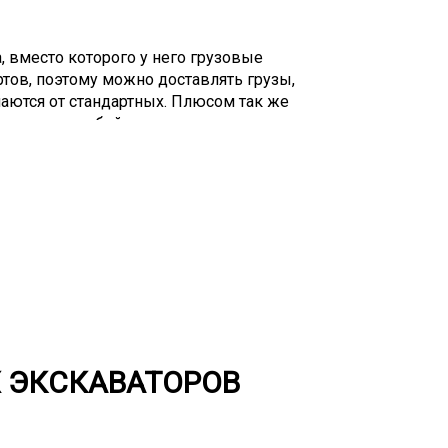
, вместо которого у него грузовые
тов, поэтому можно доставлять грузы,
чаются от стандартных. Плюсом так же
грузки с любой стороны, а так же
зда спецтехники. Такие грузы часто
 имеют высокую грузоподъемность.
чаще применяют для перевозки крупных
ики, оборудования, а также спецтехники.
луприцепы с центральной балкой для
же есть высокорамные тралы и
ля грузов с плоской основой. Возможны
 Под сложные грузоперевозки они
зличных резервуаров и емкостей могут
ия. Компании и частные лица выбирают
 тралом, так как редко кому он нужен в
 ЭКСКАВАТОРОВ