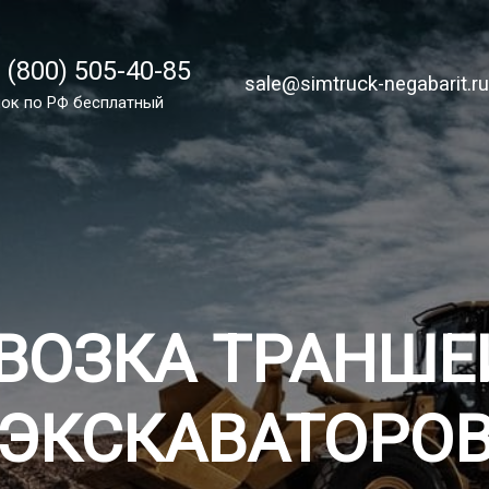
 (800) 505-40-85
 (800) 505-40-85
sale@simtruck-negabarit.ru
sale@simtruck-negabarit.r
ок по России бесплатный
ок по РФ бесплатный
Заказа
ВОЗКА ТРАНШ
ЭКСКАВАТОРО