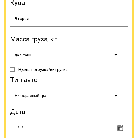
этой спецтехники и траловой
Куда
перевозки негабаритного и
крупногабаритного груза
относятся: возможность выбора
самого оптимального маршрута
(гибкость в построении линии
движения, нет необходимости в
Масса груза, кг
привязке к железнодорожным
путям и портам), что позволяет
осуществить доставку груза в
более быстрые сроки;
оперативность оформления
Нужна погрузка/выгрузка
заказа и доставки груза в пункт
назначения; наиболее удобные и
Тип авто
выгодные условия по доставке,
оптимальный график; соблюдение
правил транспортировки груза,
обеспечение контроля груза во
время перевозки; существенная
Дата
экономия в сравнении с авиа- или
железнодорожной доставкой
такого груза на маршрутах малой и
средней дальности;
информирование заказчика о