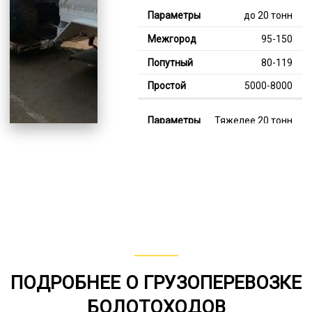
до 20 тонн
95-150
80-119
5000-8000
Тяжелее 20 тонн
120-349
110-239
8000-13000
В габарите, до 20
тонн
80-150
ПОДРОБНЕЕ О ГРУЗОПЕРЕВОЗКЕ
от 75
БОЛОТОХОДОВ
6000-7000