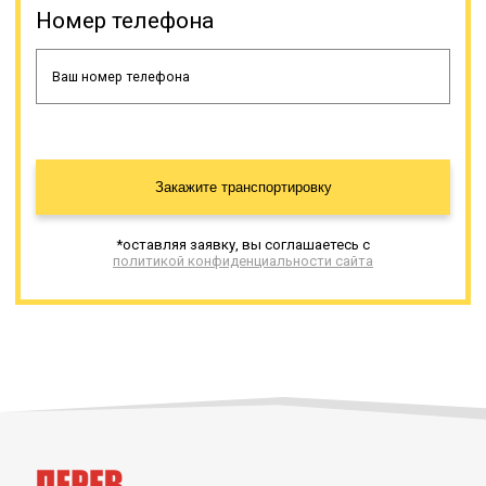
статусе доставки; ведение всей
Номер телефона
необходимой документации.
Грузовые полуприцепы не имеют
альтернативы для
транспортировки негабаритного
груза.
Онлайн заявка
Закажите транспортировку
*оставляя заявку, вы соглашаетесь с
политикой конфиденциальности сайта