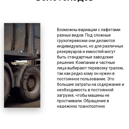
*Единица измерения - руб/км
При поломке спецтранспорта,
необходимо прекратить движение,
Возможны вариации с лафетами
как и при ненадежной фиксации
разных видов. Под сложные
груза, так как это создает угрозу
грузоперевозки они делаются
для безопасности на автодороге.
индивидуально, но для различных
Когда нужно доставить
резервуаров и емкостей могут
крупногабаритный или
быть стандартные заводские
нестандартный болотоход,
решения. Компании и частные
оптимальным выбором является
лица выбирают перевозку тралом,
трал. Данная спецтехника не
так как редко кому он нужен в
имеет кузова, вместо которого у
постоянное пользование. Это
него грузовые платформы без
большие затраты на содержание и
ограничительных бортов, поэтому
необходимость в постоянной
можно доставлять грузы, габариты
загрузке, чтобы машины не
которых значительно отличаются
простаивали. Обращение в
от стандартных. Плюсом так же
надежную транспортную
является возможность погрузки и
компанию является наиболее
выгрузки с любой стороны, а так
разумным вариантом пользования
же специальные приспособления
данной разновидностью
для заезда спецтехники. Такие
спецтехники, особенно если речь