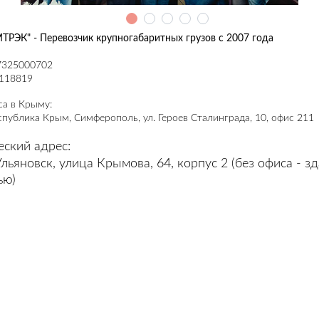
РЭК" - Перевозчик крупногабаритных грузов с 2007 года
7325000702
118819
са в Крыму:
спублика Крым, Симферополь, ул. Героев Сталинграда, 10, офис 211
ский адрес:
Ульяновск, улица Крымова, 64, корпус 2 (без офиса - з
ью)