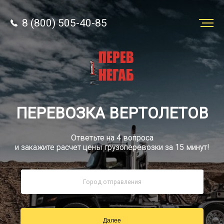
8 (800) 505-40-85
Заказать
перевозку
О компании
ПЕРЕВОЗКА ВЕРТОЛЕТОВ
Грузы
Ответьте на 4 вопроса
и закажите расчет цены грузоперевозки за 15 минут!
8 (800) 505-40-85
Звонок по России бесплатно
Далее
sale@simtruck-negabarit.ru