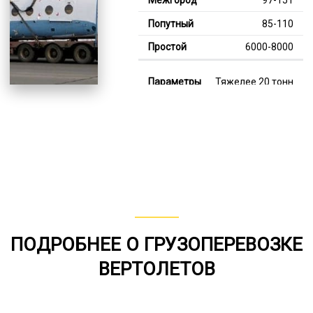
85-110
6000-8000
Тяжелее 20 тонн
124-343
114-201
7000-13000
В габарите, до 20
тонн
80-154
ПОДРОБНЕЕ О ГРУЗОПЕРЕВОЗКЕ
от 75
ВЕРТОЛЕТОВ
5000-8000
*Единица измерения - руб/км