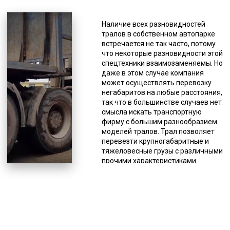
По размерам погрузочной высоты
подразделяются на заниженные
Наличие всех разновидностей
(до 0,6 м), низкорамники (0,80-0,90
тралов в собственном автопарке
м) и высокорамники (до 1 м). По
встречается не так часто, потому
грузоподъемности эти
что некоторые разновидности этой
спецсредства делятся на
спецтехники взаимозаменяемы. Но
несколько подтипов,
даже в этом случае компания
различающихся по виду подвески.
может осуществлять перевозку
Бывают рессорными,
негабаритов на любые расстояния,
гидравлическими,
так что в большинстве случаев нет
пневматическими, балансирными.
смысла искать транспортную
По максимуму веса груза
фирму с большим разнообразием
обозначаются как тяжелые,
моделей тралов. Трал позволяет
средние, легкие. Первые
перевезти крупногабаритные и
рассКировны на максимальный
тяжеловесные грузы с различными
вес 110 тонн, вторые – на 45 тонн,
прочими характеристиками
третьи – 25 тонн. Вес,
помимо размеров и веса. Чаще
превышающий 110 тонн,
всего это строительная, дорожная
перевозят на сверхтяжелых
и иная спецтехника, оборудование
тралах. Они обычно используются
(промышленное,
для перевозки грузов, которые
сельскохозяйственное и др.),
нельзя разделить на части или эти
строительные конструкции,
части имеют большой вес, как,
буровые установки, яхты, газовые