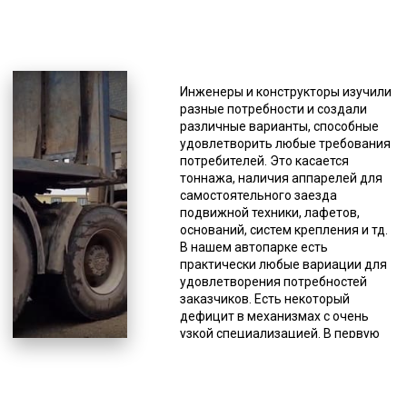
*Единица измерения - руб/км
Такая спецтехника
изготавливается разными
производителями, и имеет разные
Инженеры и конструкторы изучили
характеристики. Тралами
разные потребности и создали
перевозится строительная,
различные варианты, способные
сельскохозяйственная и иная
удовлетворить любые требования
крупногабаритная и/или тяжелая
потребителей. Это касается
техника, промышленное
тоннажа, наличия аппарелей для
оборудование (энергетическая,
самостоятельного заезда
нефтяная, химическая и иные
подвижной техники, лафетов,
сферы промышленности). Все
оснований, систем крепления и тд.
наши тралы-полуприцепы
В нашем автопарке есть
закуплены у лицензированных
практически любые вариации для
производителей и своевременно
удовлетворения потребностей
проходят рекомендованное
заказчиков. Есть некоторый
техническое обслуживание.
дефицит в механизмах с очень
Существуют разные вариации
узкой специализацией. В первую
данной спецтехники. То, каким
очередь это модульные
производителем произведена
платформы, полуприцепы с
техника, тоже имеет значение, от
креплением под килевые суда и
этого зависят многие
части ветрогенераторов. При