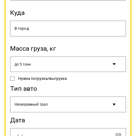
рассчитываются намного дешевле.
Перевозка возможна при условии
Куда
дополнительного
переоборудования тяжеловоза
крепежами. Тралы с
раздвигающейся платформой
тоже используются для перевозки
тяжелых грузов, однако ценность
Масса груза, кг
их в уникальной конструкции,
которая дает возможность
увеличивать длину платформы
под размеры груза. Особенно
часто такая модель используется
Нужна погрузка/выгрузка
для доставки опор, труб,
металлоконструкций и подобного
Тип авто
рода грузов. Тяжеловозы с
погрузочной высотой тоже имеют
уникальную конструкцию, схожую
с ломаной рамой.
Дата
Онлайн заявка