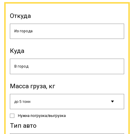
корма тяжелый или имеет
негабаритные размеры, то это
Откуда
превращается в проблему и
негативно отражается на любой
деятельности. Применение
траловой перевозки решает
проблемы доставки таких грузов.
Негабаритным называется груз,
который не перевезти
Куда
стандартными методами доставки.
То есть его невозможно
перевозить ни железнодорожным
грузовым транспортом, ни
грузовой авиацией, ни грузовым
автотранспортом. В ПДД под
Масса груза, кг
определение негабаритов
подпадает крупный,
тяжеловесный или опасный груз.
Нужна погрузка/выгрузка
Онлайн заявка
Тип авто