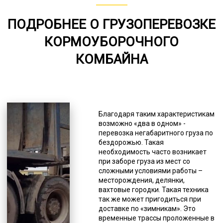
80-155
ПОДРОБНЕЕ О ГРУЗОПЕРЕВОЗКЕ
от 75
КОРМОУБОРОЧНОГО
5000-8000
КОМБАЙНА
*Единица измерения - руб/км
Особенно часто такая модель
используется для доставки опор,
труб, металлоконструкций и
Благодаря таким характеристикам
подобного рода грузов.
возможно «два в одном» -
Тяжеловозы с погрузочной
перевозка негабаритного груза по
высотой тоже имеют уникальную
бездорожью. Такая
конструкцию, схожую с ломаной
необходимость часто возникает
рамой. Это дает возможность
при заборе груза из мест со
регулировать уровень платформы,
сложными условиями работы –
делать его максимально низким,
месторождения, делянки,
что ценно для погрузки на трал
вахтовые городки. Такая техника
некоторых специфических грузов.
так же может пригодиться при
Тралы типа «контейнеровозы»
доставке по «зимникам». Это
предназначены, как понятно из
временные трассы проложенные в
названия, исключительно для