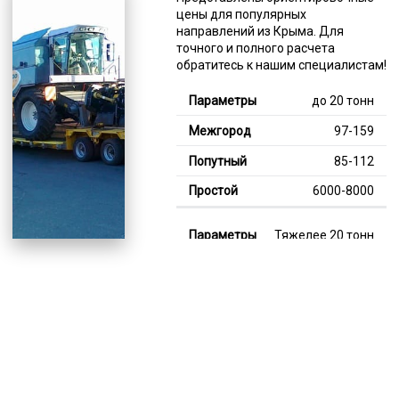
цены для популярных
направлений из Крыма. Для
точного и полного расчета
обратитесь к нашим специалистам!
до 20 тонн
97-159
85-112
6000-8000
Тяжелее 20 тонн
126-357
112-205
8000-12000
В габарите, до 20
тонн