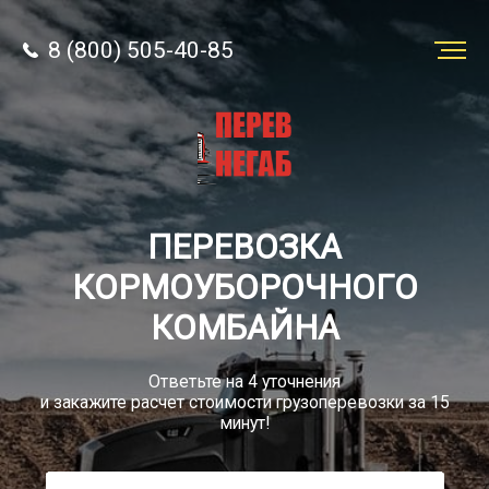
8 (800) 505-40-85
Заказать
перевозку
О компании
ПЕРЕВОЗКА
Грузы
КОРМОУБОРОЧНОГО
КОМБАЙНА
Ответьте на 4 уточнения
и закажите расчет стоимости грузоперевозки за 15
8 (800) 505-40-85
минут!
Звонок по России бесплатный
sale@simtruck-negabarit.ru