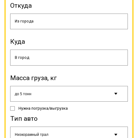
Откуда
подходящих для любого
негабарита, для этого существуют
различные модели этого вида
спецтехники, поэтому подбор при
заказе услуги должен делать
специалист. Доставка другими
видами транспорта и вовсе
Куда
проблематична. Использование
самого быстрого способа доставки
в большинстве случаев исключено,
из-за большого веса или размеров
таких грузов, а даже если это и
возможно в некоторых случаях, то
Масса груза, кг
стоимость таких перевозок очень
высокая. Поэтому применяется
перевозка железнодорожным или
автотранспортом.
Нужна погрузка/выгрузка
Тип авто
Онлайн заявка