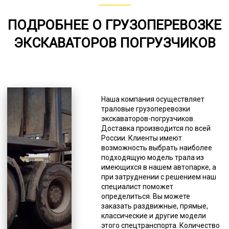
80-151
ПОДРОБНЕЕ О ГРУЗОПЕРЕВОЗКЕ
от 75
ЭКСКАВАТОРОВ ПОГРУЗЧИКОВ
5000-8000
*Единица измерения - руб/км
Разрешение выдается
Министерством транспорта РФ.
Наша компания осуществляет
Наличие всех разновидностей
траловые грузоперевозки
тралов в собственном автопарке
экскаваторов-погрузчиков.
встречается не так часто, потому
Доставка производится по всей
что некоторые разновидности этой
России. Клиенты имеют
спецтехники взаимозаменяемы. Но
возможность выбрать наиболее
даже в этом случае компания
подходящую модель трала из
может осуществлять перевозку
имеющихся в нашем автопарке, а
негабаритов на любые расстояния,
при затруднении с решением наш
так что в большинстве случаев нет
специалист поможет
смысла искать транспортную
определиться. Вы можете
фирму с большим разнообразием
заказать раздвижные, прямые,
моделей тралов. Трал позволяет
классические и другие модели
перевезти крупногабаритные и
этого спецтранспорта. Количество