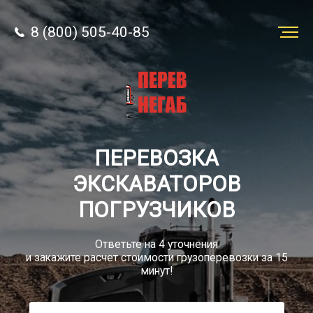
8 (800) 505-40-85
Заказать
перевозку
О компании
ПЕРЕВОЗКА
Грузы
ЭКСКАВАТОРОВ
ПОГРУЗЧИКОВ
Ответьте на 4 уточнения
и закажите расчет стоимости грузоперевозки за 15
8 (800) 505-40-85
минут!
Звонок по РФ бесплатный
sale@simtruck-negabarit.ru