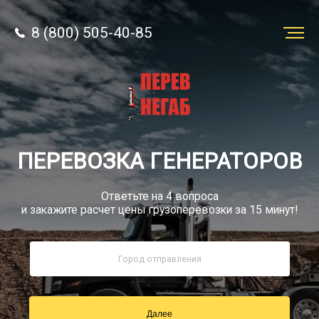
8 (800) 505-40-85
Заказать
перевозку
О компании
ПЕРЕВОЗКА ГЕНЕРАТОРОВ
Грузы
Ответьте на 4 вопроса
и закажите расчет цены грузоперевозки за 15 минут!
8 (800) 505-40-85
Звонок по РФ бесплатно
Далее
sale@simtruck-negabarit.ru