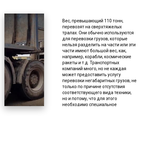
*Единица измерения - руб/км
Обеспечение минимального угла
въезда (девятиградусный) дает
Вес, превышающий 110 тонн,
возможность загрузки различной
перевозят на сверхтяжелых
техники без погрузочно-
тралах. Они обычно используются
разгрузочных работ, а своим
для перевозки грузов, которые
ходом, а небольшая высота
нельзя разделить на части или эти
платформы (шестисантиметровая)
части имеют большой вес, как,
делает возможной провоз техники
например, корабли, космические
большой высоты под мостами.
ракеты и т.д. Транспортных
Траловая перевозка нужна не
компаний много, но не каждая
только для доставки техники. Без
может предоставить услугу
низкорамника не обойтись, если
перевозки негабаритных грузов, не
нужно перевезти иной
только по причине отсутствия
тяжеловесный груз, к примеру,
соответствующего вида техники,
генераторы и генераторные
но и потому, что для этого
установки большой мощности.
необходимо специальное
Тралы имеют несколько классов,
разрешение, дающее право на
классифицируются на основе их
выполнение этого вида услуг. Оно
основных показателей. По
выдается Министерством
размерам погрузочной высоты
транспорта РФ. Наличие всех
подразделяются на заниженные
разновидностей тралов в
(до 0,6 м), низкорамники (0,80-0,90
собственном автопарке