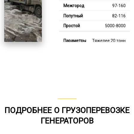
97-160
82-116
5000-8000
Тяжелее 20 тонн
120-347
112-189
8000-11000
В габарите, до 20
тонн
80-141
ПОДРОБНЕЕ О ГРУЗОПЕРЕВОЗКЕ
от 75
ГЕНЕРАТОРОВ
6000-7000