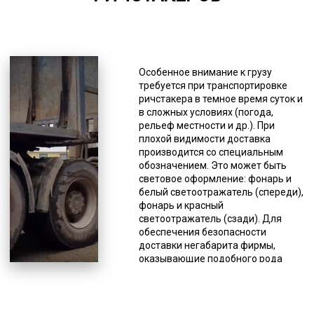
*Единица измерения - руб/км
К негабаритам, то есть к грузам, не
подходящим под общепринятые
Особенное внимание к грузу
стандарты относят строительную,
требуется при транспортировке
сельскохозяйственную, военную
ричстакера в темное время суток и
технику, оборудование для разных
в сложных условиях (погода,
сфер промышленности,
рельеф местности и др.). При
специфический транспорт (яхты,
плохой видимости доставка
катера и др.). Доставка
производится со специальным
негабаритов имеет свои
обозначением. Это может быть
особенности, поэтому, прежде чем
световое оформление: фонарь и
сделать заказ этой услуги, нужно
белый светоотражатель (спереди),
знать несколько моментов. С
фонарь и красный
целью обеспечения безопасности
светоотражатель (сзади). Для
дорожного движения допускается
обеспечения безопасности
транспортировка негабаритов по
доставки негабарита фирмы,
автодорогам с минимальной
оказывающие подобного рода
скоростью. Она не должна
услуги, имеют в штате
превышать 15 км/час по сложным
высокопрофессиональных
участкам дорог и не должна быть
водителей с многолетним опытом,
больше 60 км/час по обычным
а логисты составляют наиболее