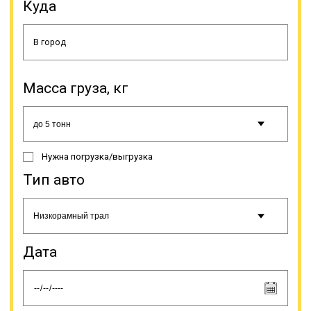
Передвижение в период
Куда
неблагоприятных погодных
условий (гололед, тумана и т.п.)
должно производиться в
соответствии с инструкцией на
этот счет. Если груз перевозится
тралом, водителю разрешается
Масса груза, кг
останавливаться только на
спецстоянках, рядом или на
автодороге этого делать нельзя.
При поломке спецтранспорта,
необходимо прекратить движение,
Нужна погрузка/выгрузка
как и при ненадежной фиксации
груза, так как это создает угрозу
Тип авто
для безопасности на автодороге.
Когда нужно доставить
крупногабаритный или
нестандартный груз, оптимальным
выбором является трал.
Дата
Онлайн заявка