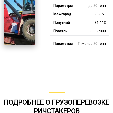
до 20 тонн
96-151
81-113
5000-7000
Тяжелее 20 тонн
123-355
115-185
7000-12000
В габарите, до 20
тонн
80-158
ПОДРОБНЕЕ О ГРУЗОПЕРЕВОЗКЕ
от 75
РИЧСТАКЕРОВ
5000-7000