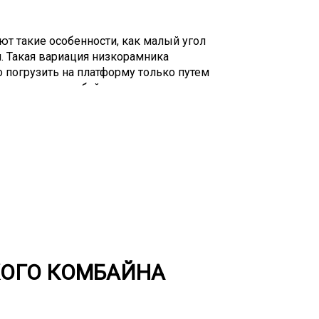
ют такие особенности, как малый угол
и. Такая вариация низкорамника
о погрузить на платформу только путем
оходческих комбайнов из одного в другое
 является проблемой, когда груз
или имеет негабаритные размеры, то это
о отражается на любой деятельности.
ает проблемы доставки таких грузов.
орый не перевезти стандартными
возможно перевозить ни
ртом, ни грузовой авиацией, ни
КОГО КОМБАЙНА