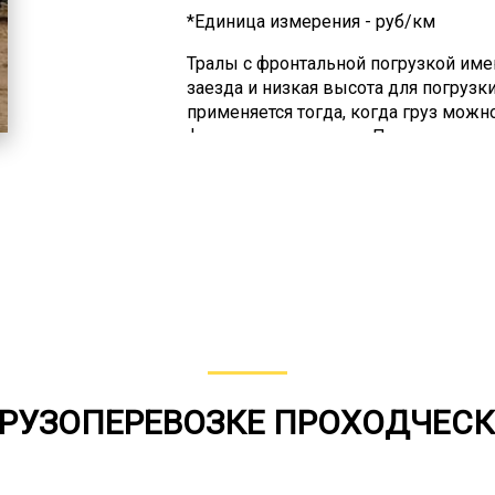
*Единица измерения - руб/км
Тралы с фронтальной погрузкой име
заезда и низкая высота для погрузк
применяется тогда, когда груз можн
фронтального заезда. Перевозка пр
место используется часто, но это не
небольшой. А вот когда он тяжелый 
превращается в проблему и негативн
Применение траловой перевозки реш
Негабаритным называется груз, кот
методами доставки. То есть его не
железнодорожным грузовым транспо
грузовым автотранспортом.
ГРУЗОПЕРЕВОЗКЕ ПРОХОДЧЕС