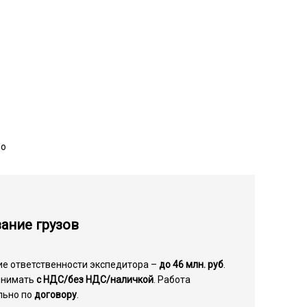
но
ание грузов
ие ответственности экспедитора –
до 46 млн. руб
.
инимать
с НДС/без НДС/наличкой
. Работа
льно по
договору
.