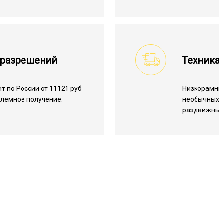
цразрешений
Техника
 по России от 11121 руб
Низкорамн
облемное получение.
необычных 
раздвижны