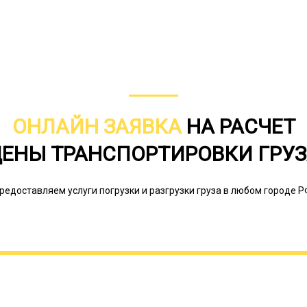
ОНЛАЙН ЗАЯВКА
НА РАСЧЕТ
ЕНЫ ТРАНСПОРТИРОВКИ ГРУ
Нет единой тарифной сетки для того
компании, осуществляющие перевоз
негабаритного груза транспортные 
редоставляем услуги погрузки и разгрузки груза в любом городе Р
трала. Это специальная прицепная т
Онлайн заявка