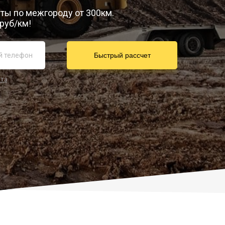
уты по межгороду от 300км.
руб/км!
йта