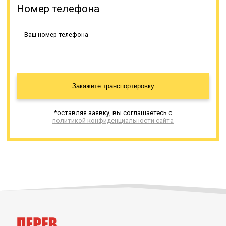
Номер телефона
То, каким производителем
произведена техника, тоже имеет
значение, от этого зависят многие
характеристики, такие как
грузоподъемность, комплектации,
наличие дополнительных грузовых
мест, стоимость и др. Некоторые
модели тралов созданы для
Закажите транспортировку
определенных целей, то есть
имеют узкую специализацию.
Инженеры и конструкторы изучили
*оставляя заявку, вы соглашаетесь с
разные потребности и создали
политикой конфиденциальности сайта
различные варианты, способные
удовлетворить любые требования
потребителей. Это касается
тоннажа, наличия аппарелей для
самостоятельного заезда
подвижной техники, лафетов,
оснований, систем крепления и тд.
Онлайн заявка