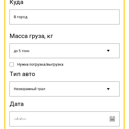
Куда
производителями, и имеет разные
характеристики. Тралами
перевозится строительная,
сельскохозяйственная и иная
крупногабаритная и/или тяжелая
техника, промышленное
оборудование (энергетическая,
Масса груза, кг
нефтяная, химическая и иные
сферы промышленности). Все
наши тралы-полуприцепы
закуплены у лицензированных
производителей и своевременно
Нужна погрузка/выгрузка
проходят рекомендованное
техническое обслуживание.
Тип авто
Существуют разные вариации
данной спецтехники.
Дата