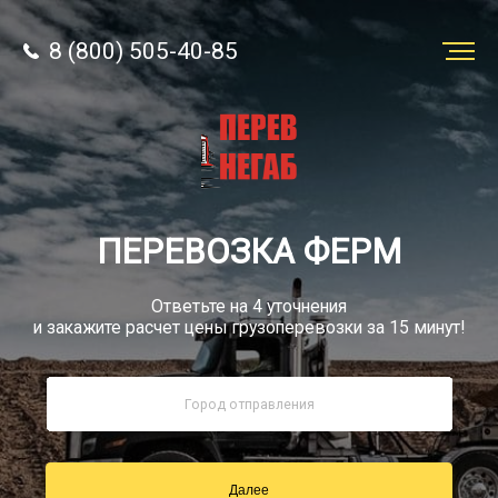
8 (800) 505-40-85
Заказать
перевозку
О компании
ПЕРЕВОЗКА ФЕРМ
Грузы
Ответьте на 4 уточнения
и закажите расчет цены грузоперевозки за 15 минут!
8 (800) 505-40-85
Звонок по России бесплатный
Далее
sale@simtruck-negabarit.ru