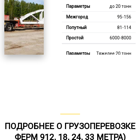
до 20 тонн
95-156
81-114
6000-8000
Тяжелее 20 тонн
120-355
111-230
7000-11000
В габарите, до 20
тонн
80-152
ПОДРОБНЕЕ О ГРУЗОПЕРЕВОЗКЕ
от 75
ФЕРМ 912, 18, 24, 33 МЕТРА)
6000-7000