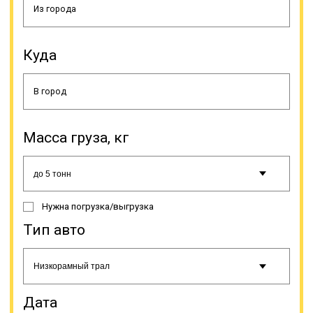
К тому же такой вариант
Куда
пользования исключает заботу о
ремонте, хранении, поиске
водителя, оформлении
документации. Просто выбирается
транспортно-экспедиционная
компания и делается заявка. Если
Масса груза, кг
у вас постоянный объем грузов –
мы можем поставить тягачи с
полуприцепами на отдельный
маршрут с вариантом загрузки в
«обратку». К основным
Нужна погрузка/выгрузка
достоинствам грузоперевозки
этой спецтехники и траловой
Тип авто
перевозки негабаритного и
крупногабаритного груза
относятся: возможность выбора
самого оптимального маршрута
(гибкость в построении линии
Дата
движения, нет необходимости в