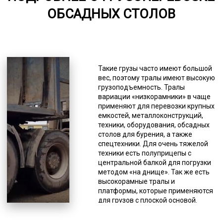
ОБСАДНЫХ СТОЛОВ
5000-7000
*Единица измерения - руб/км
При передвижении нельзя
превышать допустимый предел по
Такие грузы часто имеют большой
скорости, который равен 60 км/час,
вес, поэтому тралы имеют высокую
а на сложных участках автодорог
грузоподъемность. Тралы
(мосты и т.п.) – 15 км/час. Также
вариации «низкорамники» в чаще
водители категорически не
применяют для перевозки крупных
должны отклоняться от
емкостей, металлоконструкций,
составленного логистами
техники, оборудования, обсадных
маршрута. Передвижение в
столов для бурения, а также
период неблагоприятных
спецтехники. Для очень тяжелой
погодных условий (гололед,
техники есть полуприцепы с
тумана и т.п.) должно
центральной балкой для погрузки
производиться в соответствии с
методом «на днище». Так же есть
инструкцией на этот счет. Если
высокорамные тралы и
груз перевозится тралом,
платформы, которые применяются
водителю разрешается
для грузов с плоской основой.
останавливаться только на
Возможны вариации с лафетами
спецстоянках, рядом или на
разных видов. Под сложные