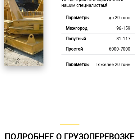
нашим специалистам!
до 20 тонн
96-159
81-117
6000-7000
Тяжелее 20 тонн
128-344
113-187
7000-13000
В габарите, до 20
тонн
80-152
ПОДРОБНЕЕ О ГРУЗОПЕРЕВОЗКЕ
от 75