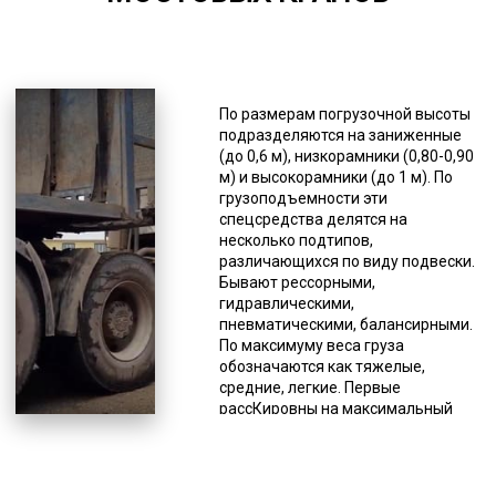
*Единица измерения - руб/км
Для перевозок мостовых кранов
транспортные компании широко
По размерам погрузочной высоты
пользуются услугами трала. Это
подразделяются на заниженные
специальная прицепная техника
(до 0,6 м), низкорамники (0,80-0,90
типа прицеп или полуприцеп.
м) и высокорамники (до 1 м). По
Такой способ является наиболее
грузоподъемности эти
выгодным для доставки
спецсредства делятся на
тяжеловесной техники, такой как
несколько подтипов,
сельскохозяйственная,
различающихся по виду подвески.
лесозаготовительная,
Бывают рессорными,
строительная и дорожная.
гидравлическими,
Благодаря конструктивным
пневматическими, балансирными.
особенностям этих тяжеловозов
По максимуму веса груза
облегчается погрузка и процесс
обозначаются как тяжелые,
перевозки. Складные конструкции
средние, легкие. Первые
позволяют устанавливать любой
рассКировны на максимальный
угол въезда, а наличие низкой
вес 110 тонн, вторые – на 45 тонн,
грузовой платформы,
третьи – 25 тонн. Вес,
оборудованной дополнительными
превышающий 110 тонн,
расширителями, позволяет
перевозят на сверхтяжелых