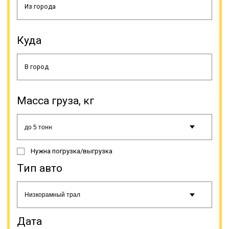
выполнение этого вида услуг. Оно
выдается Министерством
транспорта РФ. Наличие всех
разновидностей тралов в
Куда
собственном автопарке
встречается не так часто, потому
что некоторые разновидности этой
спецтехники взаимозаменяемы.
Масса груза, кг
Онлайн заявка
Нужна погрузка/выгрузка
Тип авто
Дата