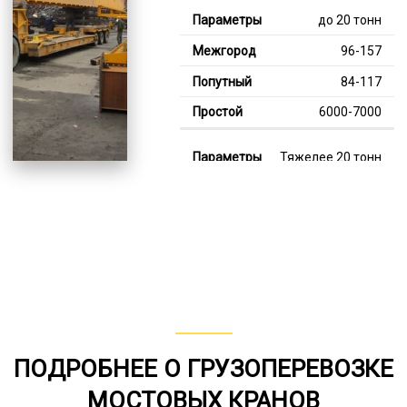
до 20 тонн
96-157
84-117
6000-7000
Тяжелее 20 тонн
130-345
115-209
7000-13000
В габарите, до 20
тонн
80-158
ПОДРОБНЕЕ О ГРУЗОПЕРЕВОЗКЕ
от 75
МОСТОВЫХ КРАНОВ
5000-8000