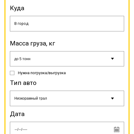
Куда
Возможны вариации с лафетами
Масса груза, кг
разных видов. Под сложные
грузоперевозки они делаются
индивидуально, но для различных
резервуаров и емкостей могут
быть стандартные заводские
Нужна погрузка/выгрузка
решения. Компании и частные
лица выбирают перевозку тралом,
Тип авто
так как редко кому он нужен в
постоянное пользование. Это
большие затраты на содержание и
необходимость в постоянной
загрузке, чтобы машины не
Дата
простаивали.
Онлайн заявка