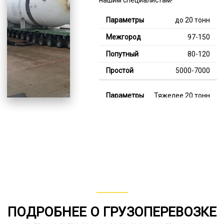
до 20 тонн
97-150
80-120
5000-7000
Тяжелее 20 тонн
125-343
114-241
7000-12000
В габарите, до 20
тонн
80-148
ПОДРОБНЕЕ О ГРУЗОПЕРЕВОЗКЕ
от 75