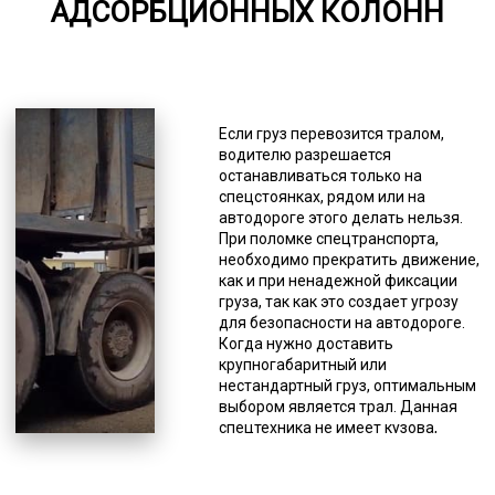
АДСОРБЦИОННЫХ КОЛОНН
5000-7000
*Единица измерения - руб/км
При плохой видимости доставка
производится со специальным
Если груз перевозится тралом,
обозначением. Это может быть
водителю разрешается
световое оформление: фонарь и
останавливаться только на
белый светоотражатель (спереди),
спецстоянках, рядом или на
фонарь и красный
автодороге этого делать нельзя.
светоотражатель (сзади). Для
При поломке спецтранспорта,
обеспечения безопасности
необходимо прекратить движение,
доставки негабарита фирмы,
как и при ненадежной фиксации
оказывающие подобного рода
груза, так как это создает угрозу
услуги, имеют в штате
для безопасности на автодороге.
высокопрофессиональных
Когда нужно доставить
водителей с многолетним опытом,
крупногабаритный или
а логисты составляют наиболее
нестандартный груз, оптимальным
безопасный маршрут. Очень
выбором является трал. Данная
важным для безопасности
спецтехника не имеет кузова,
является соблюдение
вместо которого у него грузовые
определенной скорости
платформы без ограничительных
спецсредства, доставляющего
бортов, поэтому можно доставлять