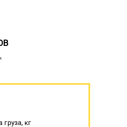
ОВ
ся при транспортировке в темное время
 рельеф местности и др.). При плохой
и.
со специальным обозначением. Это может
и белый светоотражатель (спереди),
сзади).
 груза, кг