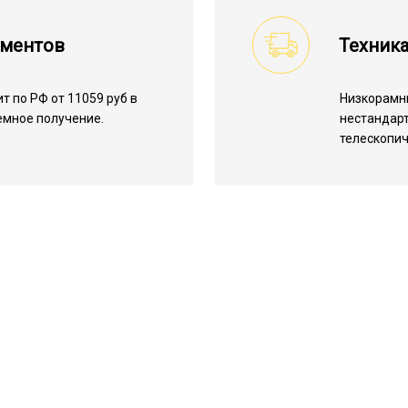
ументов
Техник
 по РФ от 11059 руб в
Низкорамн
емное получение.
нестандарт
телескопич