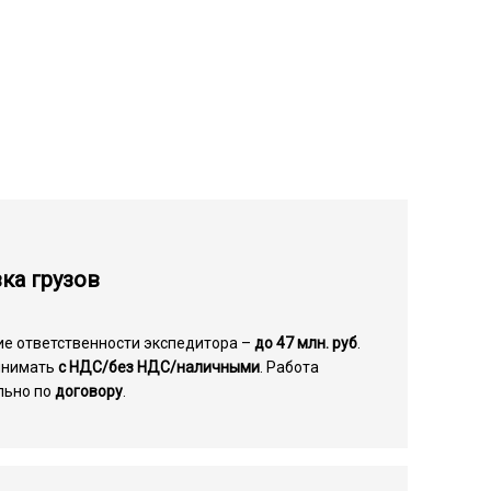
ка грузов
ие ответственности экспедитора –
до 47 млн. руб
.
инимать
с НДС/без НДС/наличными
. Работа
льно по
договору
.