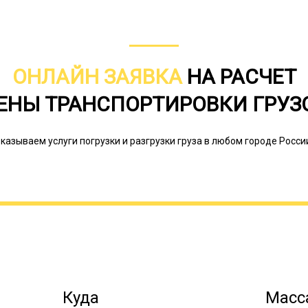
ОНЛАЙН ЗАЯВКА
НА РАСЧЕТ
ЕНЫ ТРАНСПОРТИРОВКИ ГРУЗ
Особенное внимание к грузу требует
суток и в сложных условиях (погода,
казываем услуги погрузки и разгрузки груза в любом городе Росси
видимости доставка производится 
быть световое оформление: фонарь 
фонарь и красный светоотражатель (
Онлайн заявка
Куда
Масса