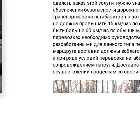
сделать заказ этой услуги, нужно з
оборудование для разных сфер про
обеспечения безопасности дорожно
(яхты, катера и др.).
транспортировка негабаритов по ав
не должна превышать 15 км/час по 
быть больше 60 км/час по обычным 
перевозках необходимо руководств
разработанными для данного типа п
маршрута доставки должны заблаго
а при ряде условий перевозка нега
сопровождением патруля. Доставка 
осуществлении процессам со своей