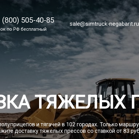
 (800) 505-40-85
 (800) 505-40-85
sale@simtruck-negabarit.ru
sale@simtruck-negabarit.r
ок по России бесплатно
ок по РФ бесплатный
Заказа
ЗКА ТЯЖЕЛЫХ 
полуприцепов и тягачей в 102 городах. Только маршр
жите доставку тяжелых прессов со ставкой от 83 ру