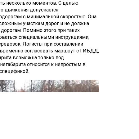
нать несколько моментов. С целью
мышленности, специфический транспорт
го движения допускается
тодорогам с минимальной скоростью. Она
сложным участкам дорог и не должна
дорогам. Помимо этого при таких
оваться специальными инструкциями,
еревозок. Логисты при составлении
временно согласовать маршрут с ГИБДД,
барита возможна только под
негабарита относится к непростым в
 спецификой.