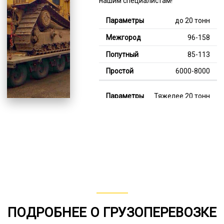
нашим специалистам!
до 20 тонн
96-158
85-113
6000-8000
Тяжелее 20 тонн
121-342
114-193
8000-13000
В габарите, до 20
тонн
80-142
ПОДРОБНЕЕ О ГРУЗОПЕРЕВОЗКЕ
от 75