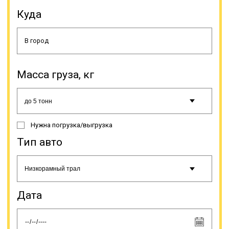
отсутствия соответствующего
вида техники, но и потому, что для
Куда
этого необходимо специальное
разрешение, дающее право на
выполнение этого вида услуг. Оно
выдается Министерством
транспорта РФ.
Масса груза, кг
Онлайн заявка
Нужна погрузка/выгрузка
Тип авто
Дата