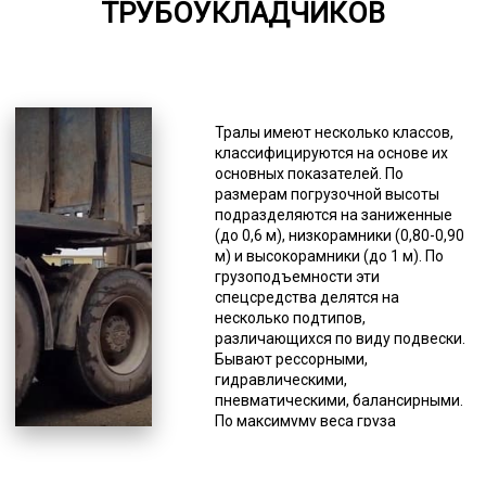
ТРУБОУКЛАДЧИКОВ
6000-8000
*Единица измерения - руб/км
Для перевозок трубоукладчиков
(например, "Komatsu")
Тралы имеют несколько классов,
транспортные компании широко
классифицируются на основе их
пользуются услугами трала. Это
основных показателей. По
специальная прицепная техника
размерам погрузочной высоты
типа прицеп или полуприцеп.
подразделяются на заниженные
Такой способ является наиболее
(до 0,6 м), низкорамники (0,80-0,90
выгодным для доставки
м) и высокорамники (до 1 м). По
тяжеловесной техники, такой как
грузоподъемности эти
сельскохозяйственная,
спецсредства делятся на
лесозаготовительная,
несколько подтипов,
строительная и дорожная.
различающихся по виду подвески.
Благодаря конструктивным
Бывают рессорными,
особенностям этих тяжеловозов
гидравлическими,
облегчается погрузка и процесс
пневматическими, балансирными.
перевозки. Складные конструкции
По максимуму веса груза
позволяют устанавливать любой
обозначаются как тяжелые,
угол въезда, а наличие низкой
средние, легкие. Первые
грузовой платформы,
рассКировны на максимальный