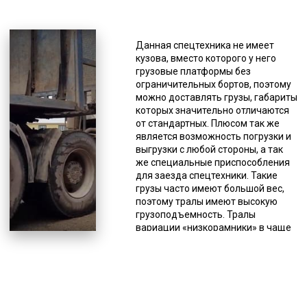
Это может быть световое
оформление: фонарь и белый
светоотражатель (спереди),
Данная спецтехника не имеет
фонарь и красный
кузова, вместо которого у него
светоотражатель (сзади). Для
грузовые платформы без
обеспечения безопасности
ограничительных бортов, поэтому
доставки негабарита фирмы,
можно доставлять грузы, габариты
оказывающие подобного рода
которых значительно отличаются
услуги, имеют в штате
от стандартных. Плюсом так же
высокопрофессиональных
является возможность погрузки и
водителей с многолетним опытом,
выгрузки с любой стороны, а так
а логисты составляют наиболее
же специальные приспособления
безопасный маршрут. Очень
для заезда спецтехники. Такие
важным для безопасности
грузы часто имеют большой вес,
является соблюдение
поэтому тралы имеют высокую
определенной скорости
грузоподъемность. Тралы
спецсредства, доставляющего
вариации «низкорамники» в чаще
негабарит. При передвижении
применяют для перевозки крупных
нельзя превышать допустимый
емкостей, металлоконструкций,
предел по скорости, который равен
техники, оборудования, а также
60 км/час, а на сложных участках
спецтехники. Для очень тяжелой
автодорог (мосты и т.п.) – 15 км/
техники есть полуприцепы с
час. Также водители
центральной балкой для погрузки