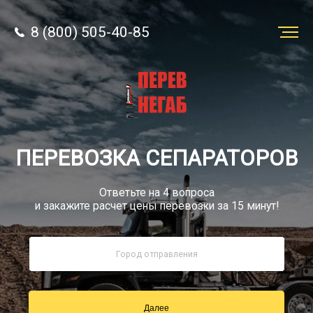
8 (800) 505-40-85
Заказать
перевозку
О компании
ПЕРЕВОЗКА СЕПАРАТОРОВ
Грузы
Ответьте на 4 вопроса
и закажите расчет цены перевозки за 15 минут!
8 (800) 505-40-85
Звонок по РФ бесплатно
Далее
sale@simtruck-negabarit.ru