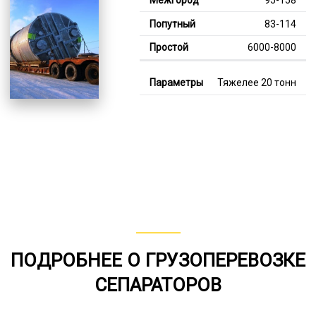
83-114
6000-8000
Тяжелее 20 тонн
124-342
112-242
7000-11000
В габарите, до 20
тонн
80-153
от 75
ПОДРОБНЕЕ О ГРУЗОПЕРЕВОЗКЕ
6000-8000
СЕПАРАТОРОВ
*Единица измерения - руб/км