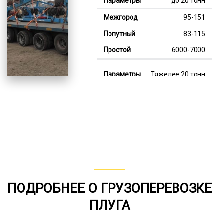
до 20 тонн
95-151
83-115
6000-7000
Тяжелее 20 тонн
127-353
115-226
8000-13000
В габарите, до 20
тонн
80-159
ПОДРОБНЕЕ О ГРУЗОПЕРЕВОЗКЕ
от 75
ПЛУГА
5000-8000