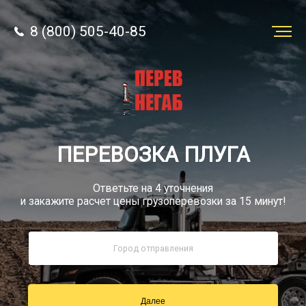
8 (800) 505-40-85
Заказать
перевозку
О компании
ПЕРЕВОЗКА ПЛУГА
Грузы
Ответьте на 4 уточнения
и закажите расчет цены грузоперевозки за 15 минут!
8 (800) 505-40-85
Звонок по России бесплатный
Далее
sale@simtruck-negabarit.ru