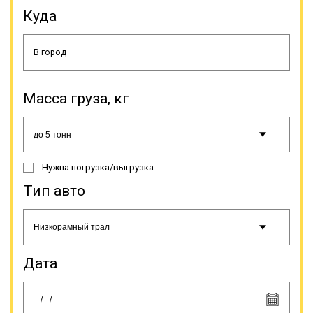
технику, оборудование для разных
Куда
сфер промышленности,
специфический транспорт (яхты,
катера и др.). Доставка
негабаритов имеет свои
особенности, поэтому, прежде чем
сделать заказ этой услуги, нужно
знать несколько моментов.
Масса груза, кг
Нужна погрузка/выгрузка
Тип авто
С целью обеспечения
безопасности дорожного
движения допускается
Дата
транспортировка негабаритов по
автодорогам с минимальной
скоростью. Она не должна
превышать 15 км/час по сложным