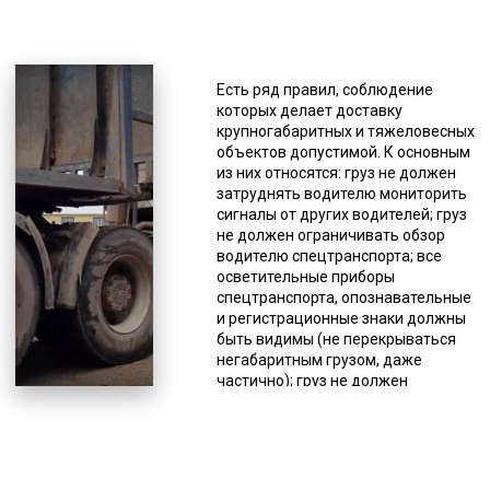
*Единица измерения - руб/км
Перевозка негабаритов имеет
свои особенности, и нет
Есть ряд правил, соблюдение
универсальных тралов,
которых делает доставку
подходящих для любого
крупногабаритных и тяжеловесных
негабарита, для этого существуют
объектов допустимой. К основным
различные модели этого вида
из них относятся: груз не должен
спецтехники, поэтому подбор при
затруднять водителю мониторить
заказе услуги должен делать
сигналы от других водителей; груз
специалист. Доставка другими
не должен ограничивать обзор
видами транспорта и вовсе
водителю спецтранспорта; все
проблематична. Использование
осветительные приборы
самого быстрого способа доставки
спецтранспорта, опознавательные
в большинстве случаев исключено,
и регистрационные знаки должны
из-за большого веса или размеров
быть видимы (не перекрываться
таких грузов, а даже если это и
негабаритным грузом, даже
возможно в некоторых случаях, то
частично); груз не должен
стоимость таких перевозок очень
препятствовать управлению
высокая. Поэтому применяется
спецтранспортом или влиять на
перевозка железнодорожным или
качество его движения (снижать
автотранспортом. Перевозка
устойчивость и др.); водитель
негабаритов выполняется
спецтранспорта должен следить,