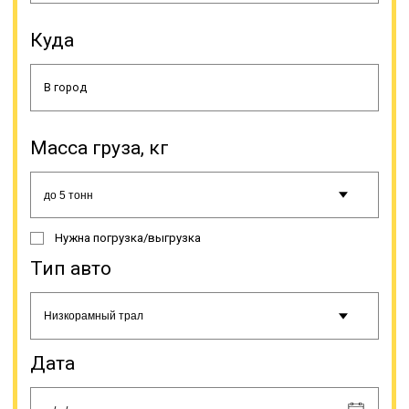
Куда
Клиенты имеют возможность
выбрать наиболее подходящую
модель трала из имеющихся в
нашем автопарке, а при
Масса груза, кг
затруднении с решением наш
специалист поможет
определиться. Вы можете
заказать раздвижные, прямые,
классические и другие модели
Нужна погрузка/выгрузка
этого спецтранспорта. Количество
осей тоже может быть любым (от 2
Тип авто
до 8). Несмотря на то, что грузы
негабаритные, они должны
соответствовать требованиям
российского законодательства для
перевозок пивных танков по
Дата
дорогам общего пользования.
Негабариты делятся на несколько
групп по превышению предельно