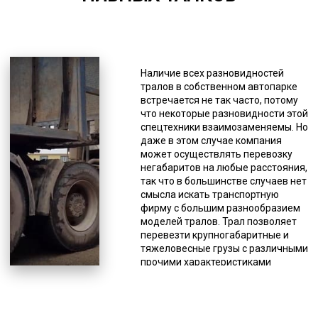
*Единица измерения - руб/км
Бывают рессорными,
гидравлическими,
Наличие всех разновидностей
пневматическими, балансирными.
тралов в собственном автопарке
По максимуму веса груза
встречается не так часто, потому
обозначаются как тяжелые,
что некоторые разновидности этой
средние, легкие. Первые
спецтехники взаимозаменяемы. Но
рассКировны на максимальный
даже в этом случае компания
вес 110 тонн, вторые – на 45 тонн,
может осуществлять перевозку
третьи – 25 тонн. Вес,
негабаритов на любые расстояния,
превышающий 110 тонн,
так что в большинстве случаев нет
перевозят на сверхтяжелых
смысла искать транспортную
тралах. Они обычно используются
фирму с большим разнообразием
для перевозки грузов, которые
моделей тралов. Трал позволяет
нельзя разделить на части или эти
перевезти крупногабаритные и
части имеют большой вес, как,
тяжеловесные грузы с различными
например, корабли, космические
прочими характеристиками
ракеты и т.д. Транспортных
помимо размеров и веса. Чаще
компаний много, но не каждая
всего это строительная, дорожная
может предоставить услугу
и иная спецтехника, оборудование
перевозки негабаритных грузов, не
(промышленное,