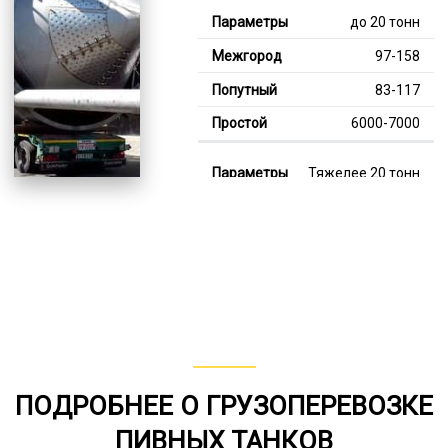
до 20 тонн
97-158
83-117
6000-7000
Тяжелее 20 тонн
126-351
110-217
8000-12000
В габарите, до 20
тонн
80-145
ПОДРОБНЕЕ О ГРУЗОПЕРЕВОЗКЕ
от 75
ПИВНЫХ ТАНКОВ
5000-7000