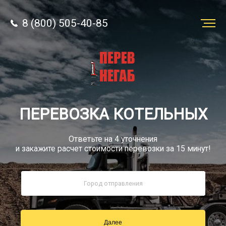
8 (800) 505-40-85
Заказать
перевозку
О компании
ПЕРЕВОЗКА КОТЕЛЬНЫХ
Грузы
Ответьте на 4 уточнения
и закажите расчет стоимости перевозки за 15 минут!
8 (800) 505-40-85
Звонок по РФ бесплатно
Далее
sale@simtruck-negabarit.ru