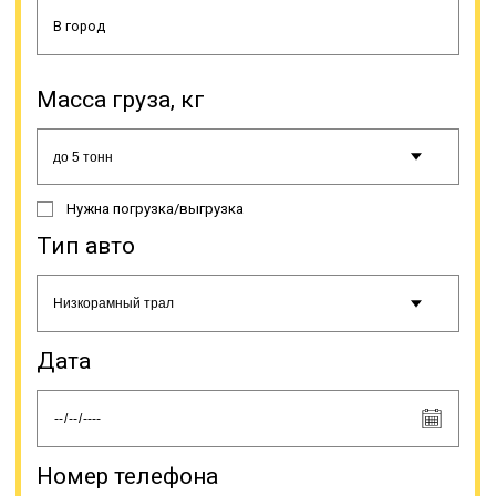
имеют несколько классов,
классифицируются на основе их
основных показателей. По
размерам погрузочной высоты
подразделяются на заниженные
Масса груза, кг
(до 0,6 м), низкорамники (0,80-0,90
м) и высокорамники (до 1 м).
Онлайн заявка
Нужна погрузка/выгрузка
Тип авто
Дата
Номер телефона